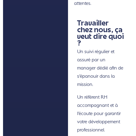
attentes.
Travailler
chez nous, ça
veut dire quoi
?
Un suivi régulier et
assuré par un
manager dédié afin de
s’épanouir dans la
mission.
Un référent RH
accompagnant et à
l’écoute pour garantir
votre développement
professionnel.