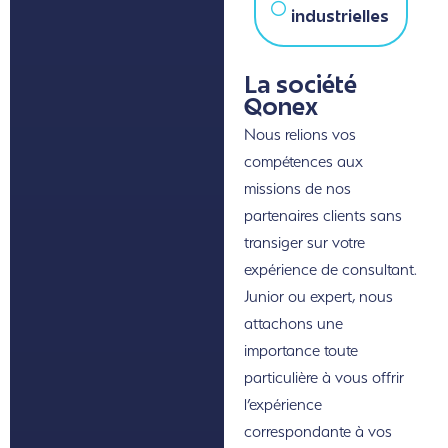
industrielles
La société
Qonex
Nous relions vos
compétences aux
missions de nos
partenaires clients sans
transiger sur votre
expérience de consultant.
Junior ou expert, nous
attachons une
importance toute
particulière à vous offrir
l’expérience
correspondante à vos