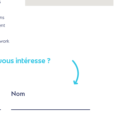
s
ns
ent
rwork
vous intéresse ?
Nom