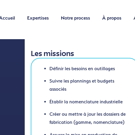
Accueil
Expertises
Notre process
À propos
Accueil
Expertises
Notre process
À propos
Les missions
Définir les besoins en outillages
Suivre les plannings et budgets
associés
Établir la nomenclature industrielle
Créer ou mettre à jour les dossiers de
fabrication (gamme, nomenclature)
Assurer la mise en production de