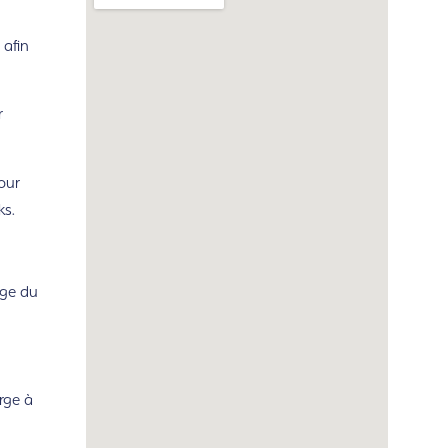
 afin
r
our
ks.
rge du
rge à