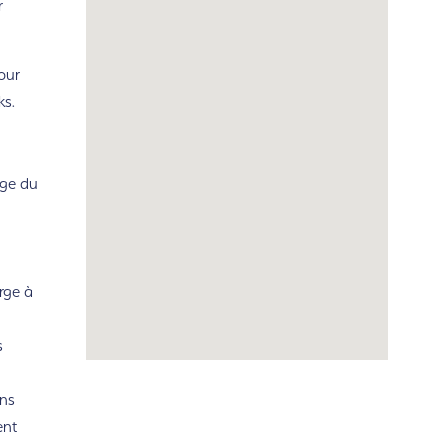
r
our
ks.
rge du
rge à
s
ns
ent