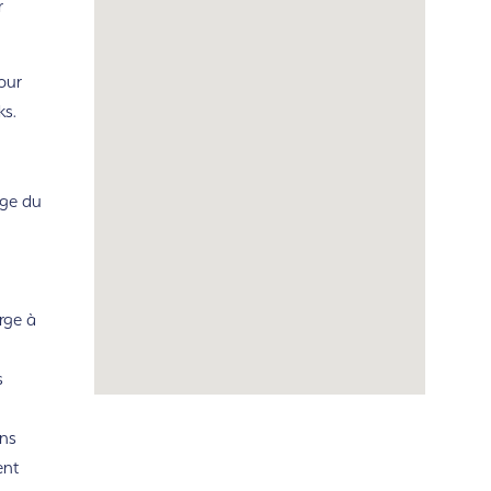
r
our
ks.
rge du
rge à
s
ns
ent