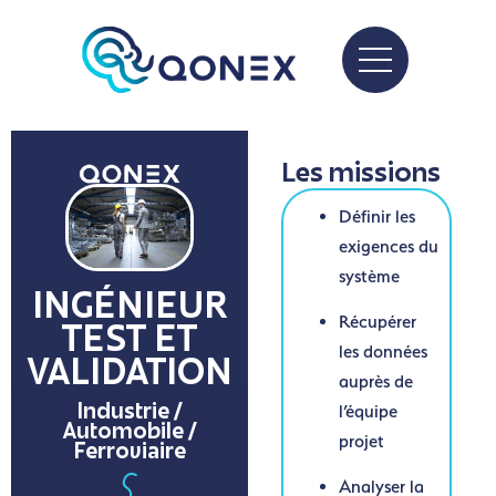
Les missions
Définir les
exigences du
système
INGÉNIEUR
Récupérer
TEST ET
les données
VALIDATION
auprès de
l’équipe
Industrie /
Automobile /
projet
Ferroviaire
Analyser la