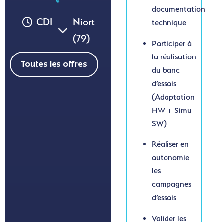
documentation
CDI
Niort
technique
(79)
Participer à
la réalisation
Toutes les offres
du banc
d’essais
(Adaptation
HW + Simu
SW)
Réaliser en
autonomie
les
campagnes
d’essais
Valider les