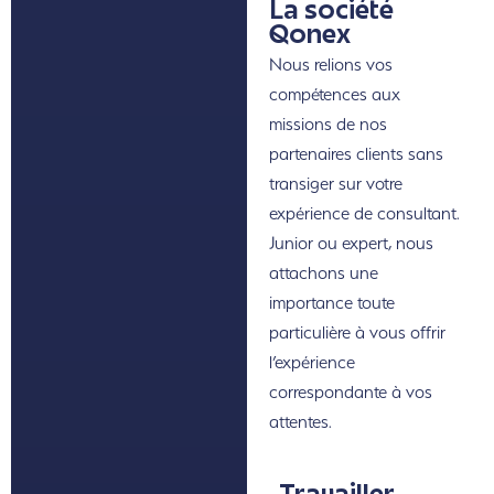
La société
Qonex
Nous relions vos
compétences aux
missions de nos
partenaires clients sans
transiger sur votre
expérience de consultant.
Junior ou expert, nous
attachons une
importance toute
particulière à vous offrir
l’expérience
correspondante à vos
attentes.