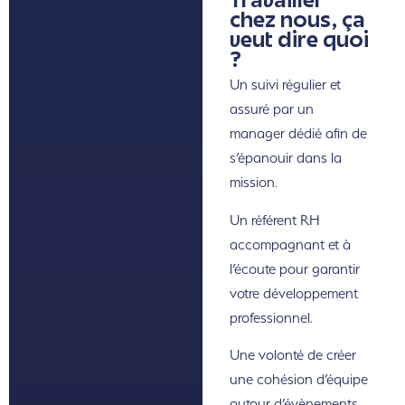
Travailler
chez nous, ça
veut dire quoi
?
Un suivi régulier et
assuré par un
manager dédié afin de
s’épanouir dans la
mission.
Un référent RH
accompagnant et à
l’écoute pour garantir
votre développement
professionnel.
Une volonté de créer
une cohésion d’équipe
autour d’évènements