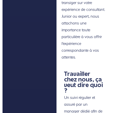
transiger sur votre
expérience de consultant.
Junior ou expert, nous
attachons une
importance toute
particulière à vous offrir
l’expérience
correspondante à vos
attentes.
Travailler
chez nous, ça
veut dire quoi
?
Un suivi régulier et
assuré par un
manager dédié afin de