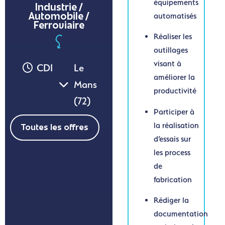
équipements
Industrie /
automatisés
Automobile /
Ferroviaire
Réaliser les
outillages
visant à
CDI
Le
améliorer la
Mans
productivité
(72)
Participer à
la réalisation
Toutes les offres
d’essais sur
les process
de
fabrication
Rédiger la
documentation