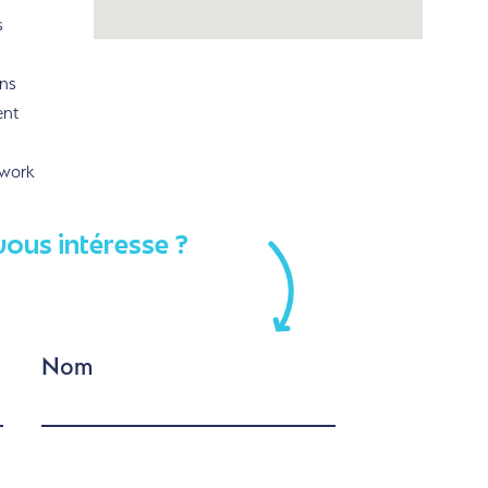
s
ns
ent
rwork
vous intéresse ?
Nom