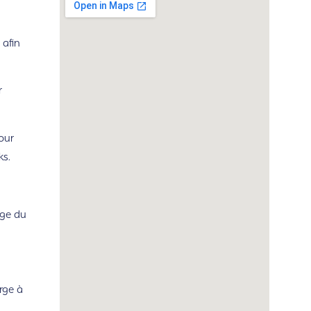
 afin
r
our
ks.
rge du
rge à