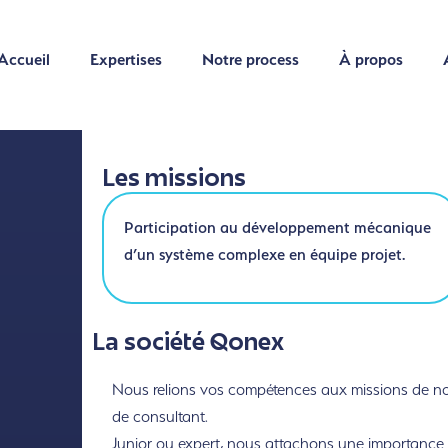
Accueil
Expertises
Notre process
À propos
Accueil
Expertises
Notre process
À propos
Les missions
Participation au développement mécanique
d’un système complexe en équipe projet.
La société Qonex
Nous relions vos compétences aux missions de nos 
de consultant.
Junior ou expert, nous attachons une importance to