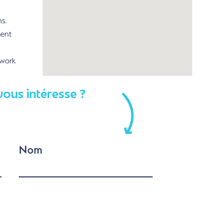
s.
ent
rwork
vous intéresse ?
Nom