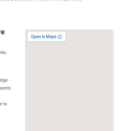
re
més,
arge
urants
e la