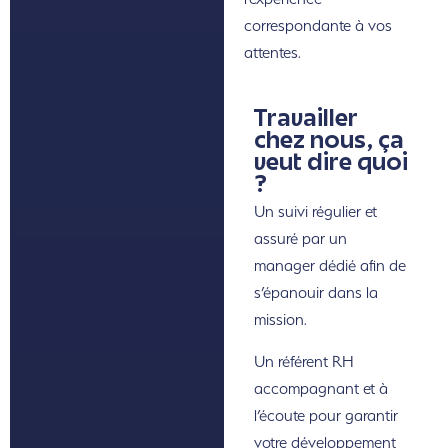
correspondante à vos
attentes.
Travailler
chez nous, ça
veut dire quoi
?
Un suivi régulier et
assuré par un
manager dédié afin de
s’épanouir dans la
mission.
Un référent RH
accompagnant et à
l’écoute pour garantir
votre développement