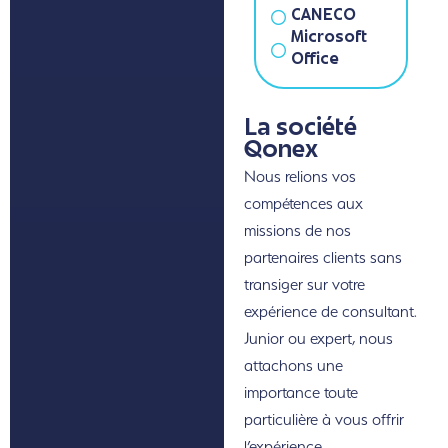
CANECO
Microsoft
Office
La société
Qonex
Nous relions vos
compétences aux
missions de nos
partenaires clients sans
transiger sur votre
expérience de consultant.
Junior ou expert, nous
attachons une
importance toute
particulière à vous offrir
l’expérience