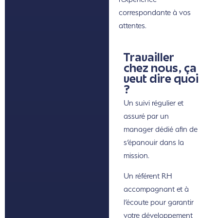
correspondante à vos
attentes.
Travailler
chez nous, ça
veut dire quoi
?
Un suivi régulier et
assuré par un
manager dédié afin de
s’épanouir dans la
mission.
Un référent RH
accompagnant et à
l’écoute pour garantir
votre développement