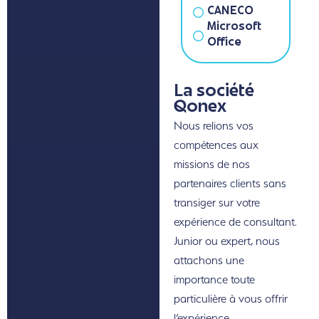
CANECO
Microsoft
Office
La société
Qonex
Nous relions vos
compétences aux
missions de nos
partenaires clients sans
transiger sur votre
expérience de consultant.
Junior ou expert, nous
attachons une
importance toute
particulière à vous offrir
l’expérience