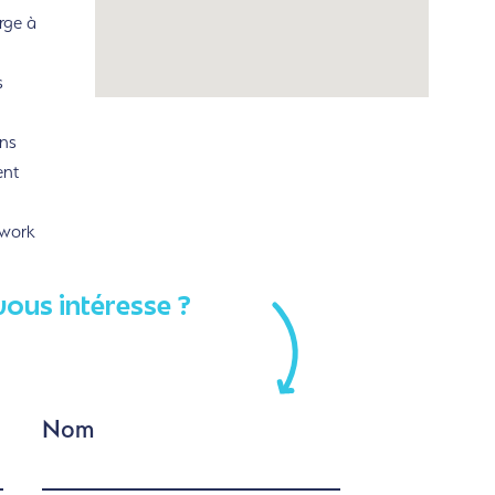
rge à
s
ns
ent
rwork
vous intéresse ?
Nom