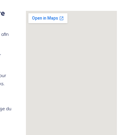
re
 afin
r
our
ks.
rge du