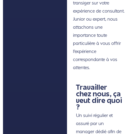
transiger sur votre
expérience de consultant.
Junior ou expert, nous
attachons une
importance toute
particulière à vous offrir
l’expérience
correspondante à vos
attentes.
Travailler
chez nous, ça
veut dire quoi
?
Un suivi régulier et
assuré par un
manager dédié afin de