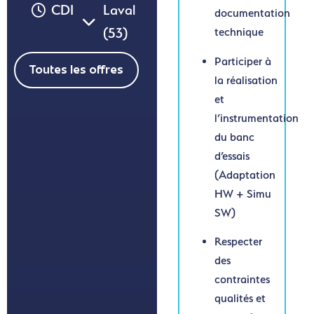
CDI
Laval
documentation
(53)
technique
Participer à
Toutes les offres
la réalisation
et
l’instrumentation
du banc
d’essais
(Adaptation
HW + Simu
SW)
Respecter
des
contraintes
qualités et