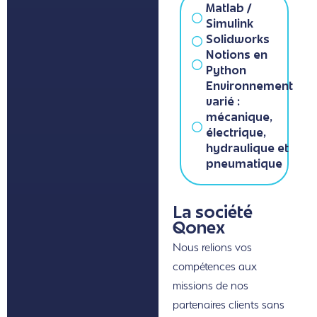
Matlab /
Simulink
Solidworks
Notions en
Python
Environnement
varié :
mécanique,
électrique,
hydraulique et
pneumatique
La société
Qonex
Nous relions vos
compétences aux
missions de nos
partenaires clients sans