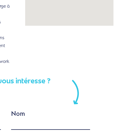
rge à
s
ns
ent
rwork
vous intéresse ?
Nom