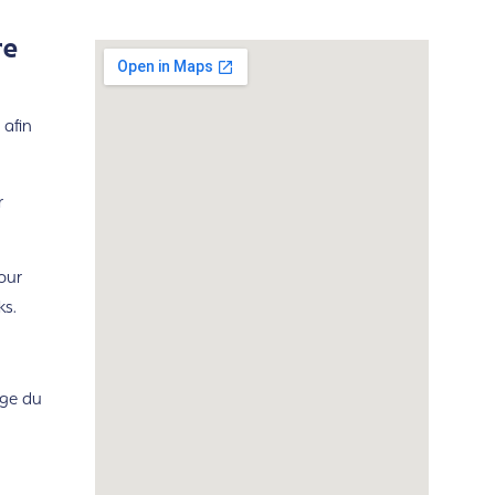
re
 afin
r
our
ks.
rge du