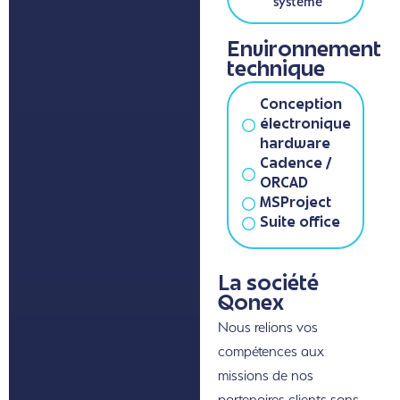
système
Environnement
technique
Conception
électronique
hardware
Cadence /
ORCAD
MSProject
Suite office
La société
Qonex
Nous relions vos
compétences aux
missions de nos
partenaires clients sans