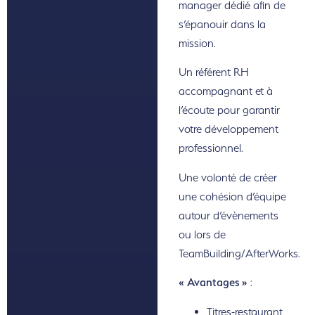
manager dédié afin de
s’épanouir dans la
mission.
Un référent RH
accompagnant et à
l’écoute pour garantir
votre développement
professionnel.
Une volonté de créer
une cohésion d’équipe
autour d’évènements
ou lors de
TeamBuilding/AfterWorks.
« Avantages »
:
Titres-restaurant