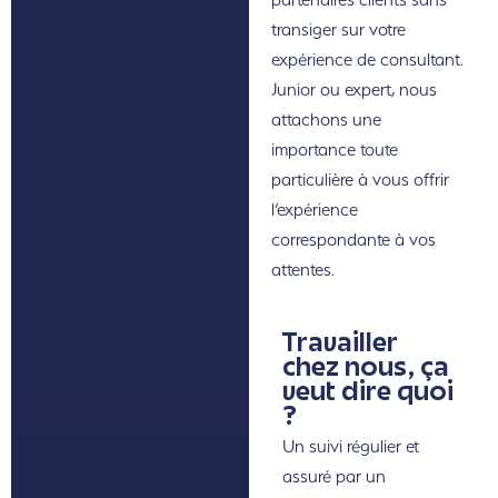
transiger sur votre
expérience de consultant.
Junior ou expert, nous
attachons une
importance toute
particulière à vous offrir
l’expérience
correspondante à vos
attentes.
Travailler
chez nous, ça
veut dire quoi
?
Un suivi régulier et
assuré par un