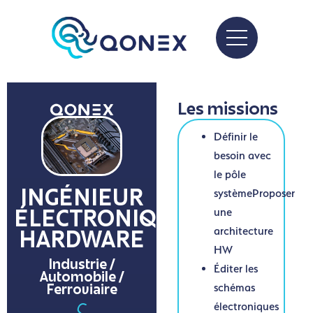
Les missions
Définir le
besoin avec
le pôle
systèmeProposer
INGÉNIEUR
une
ÉLECTRONIQUE
architecture
HARDWARE
HW
Industrie /
Éditer les
Automobile /
schémas
Ferroviaire
électroniques