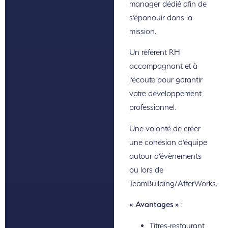
manager dédié afin de
s’épanouir dans la
mission.
Un référent RH
accompagnant et à
l’écoute pour garantir
votre développement
professionnel.
Une volonté de créer
une cohésion d’équipe
autour d’évènements
ou lors de
TeamBuilding/AfterWorks.
« Avantages »
:
Titres-restaurant