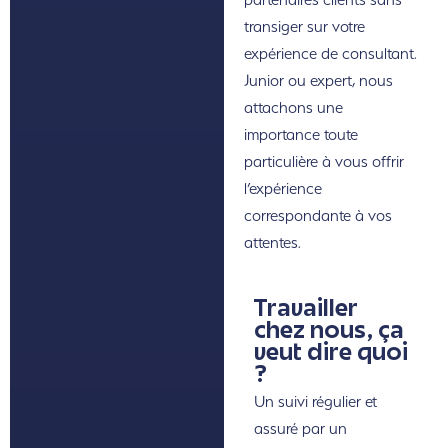
transiger sur votre
expérience de consultant.
Junior ou expert, nous
attachons une
importance toute
particulière à vous offrir
l’expérience
correspondante à vos
attentes.
Travailler
chez nous, ça
veut dire quoi
?
Un suivi régulier et
assuré par un