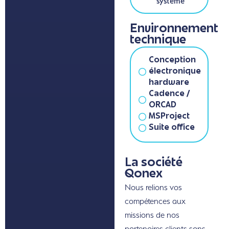
système
Environnement
technique
Conception
électronique
hardware
Cadence /
ORCAD
MSProject
Suite office
La société
Qonex
Nous relions vos
compétences aux
missions de nos
partenaires clients sans