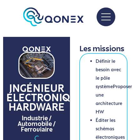
Les missions
Définir le
besoin avec
le pôle
systèmeProposer
INGÉNIEUR
une
ÉLECTRONIQUE
architecture
HARDWARE
HW
Industrie /
Éditer les
Automobile /
schémas
Ferroviaire
électroniques