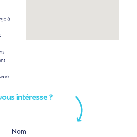
rge à
s
ns
ent
rwork
vous intéresse ?
Nom