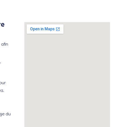
re
 afin
r
our
ks.
rge du