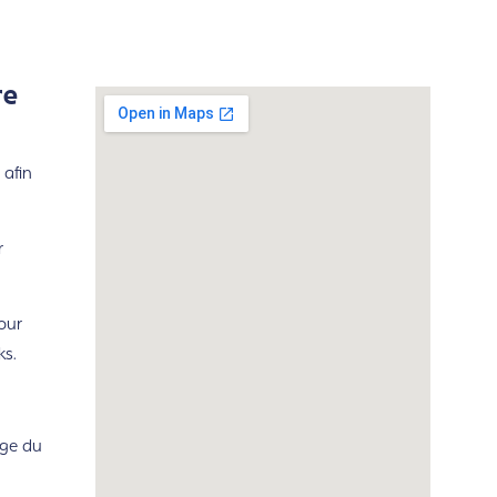
re
 afin
r
our
ks.
rge du