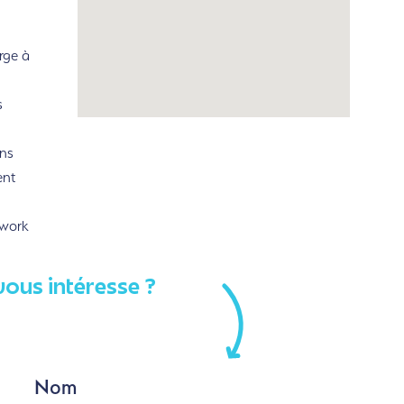
rge à
s
ns
ent
rwork
vous intéresse ?
Nom