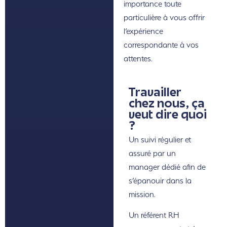
importance toute
particulière à vous offrir
l’expérience
correspondante à vos
attentes.
Travailler
chez nous, ça
veut dire quoi
?
Un suivi régulier et
assuré par un
manager dédié afin de
s’épanouir dans la
mission.
Un référent RH