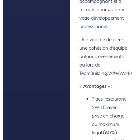
accompagnant et à
l’écoute pour garantir
votre développement
professionnel.
Une volonté de créer
une cohésion d’équipe
autour d’évènements
ou lors de
TeamBuilding/AfterWorks.
« Avantages »
:
Titres-restaurant
SWILE avec
prise en charge
du maximum
légal (60%)