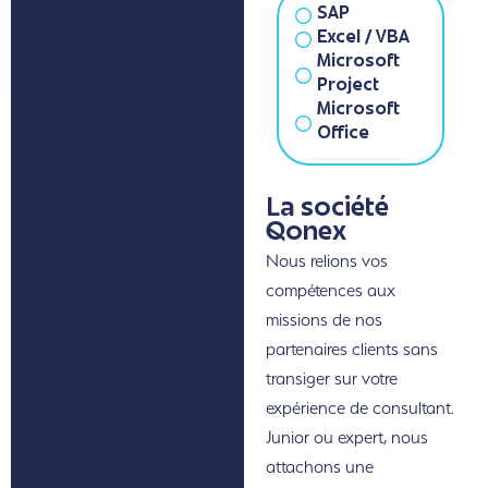
SAP
Excel / VBA
Microsoft
Project
Microsoft
Office
La société
Qonex
Nous relions vos
compétences aux
missions de nos
partenaires clients sans
transiger sur votre
expérience de consultant.
Junior ou expert, nous
attachons une