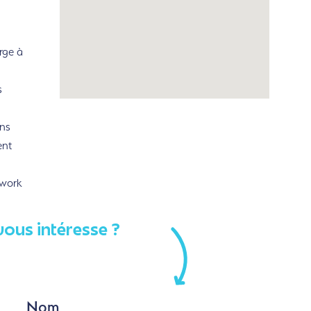
rge à
s
ns
ent
rwork
vous intéresse ?
Nom