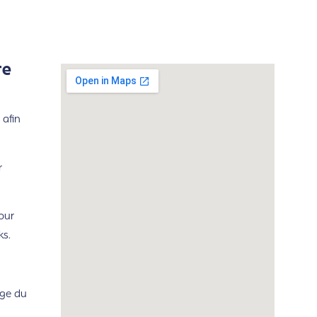
re
 afin
r
our
ks.
rge du