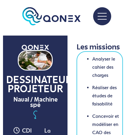
Les missions
Analyser le
cahier des
charges
DESSINATEUR
Réaliser des
PROJETEUR
études de
Naval / Machine
faisabilité
spé
Concevoir et
modéliser en
CDI
La
CAO des