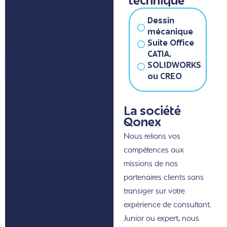
technique
Dessin
mécanique
Suite Office
CATIA,
SOLIDWORKS
ou CREO
La société
Qonex
Nous relions vos
compétences aux
missions de nos
partenaires clients sans
transiger sur votre
expérience de consultant.
Junior ou expert, nous