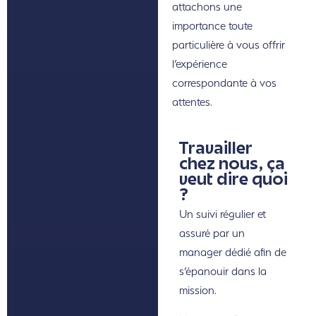
attachons une
importance toute
particulière à vous offrir
l’expérience
correspondante à vos
attentes.
Travailler
chez nous, ça
veut dire quoi
?
Un suivi régulier et
assuré par un
manager dédié afin de
s’épanouir dans la
mission.