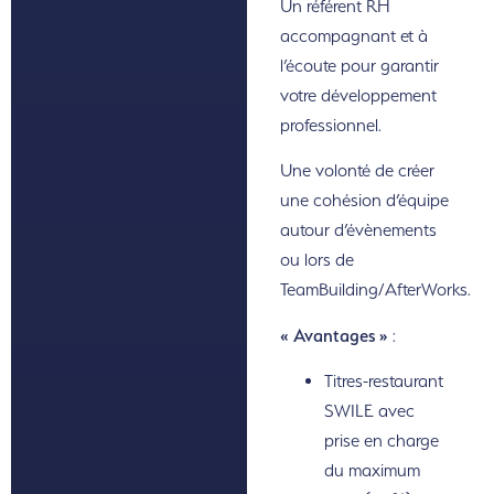
Un référent RH
accompagnant et à
l’écoute pour garantir
votre développement
professionnel.
Une volonté de créer
une cohésion d’équipe
autour d’évènements
ou lors de
TeamBuilding/AfterWorks.
« Avantages »
:
Titres-restaurant
SWILE avec
prise en charge
du maximum