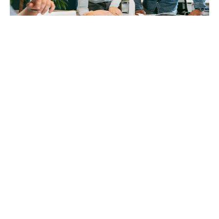
Durabilité et économie circulaire
Les enjeux environnementaux influenceront fortement les
choix technologiques dans l’industrie.
Technologies écologiques
: Les entreprises investiront dans
des technologies réduisant leur empreinte carbone, comme
l’utilisation d’énergies renouvelables et l’optimisation des
processus pour minimiser les déchets.
Économie circulaire
: La mise en place de systèmes de
recyclage intégrés et de réutilisation de matériaux sera
essentielle. Cela permettra non seulement de réduire les