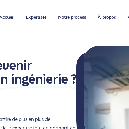
Accueil
Expertises
Notre process
À propos
Accueil
Expertises
Notre process
À propos
venir
n ingénierie ?
ttire de plus en plus de
er leur expertise tout en gagnant en