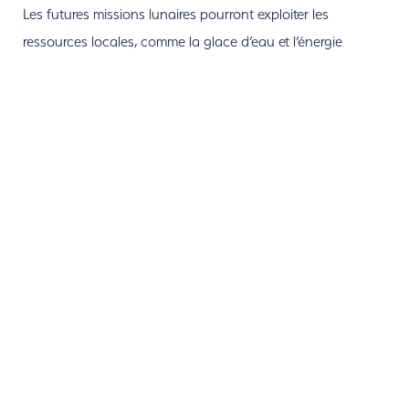
Les futures missions lunaires pourront exploiter les
ressources locales, comme la glace d’eau et l’énergie
solaire. Maîtriser l’ISRU (utilisation des ressources sur
place) est essentiel pour préparer des missions lointaines,
notamment vers Mars, car transporter toutes les ressources
depuis la Terre nécessiterait des vaisseaux gigantesques.
La Lune sert donc de terrain d’essai pour ces technologies.
Le programme Artemis vise aussi une présence humaine
durable, avec des séjours de plusieurs jours, puis peut-être
des bases régulièrement habitées, comme en Antarctique.
Malgré sa proximité, la Lune reste mal connue : sa surface
immense et sa géologie variée réservent encore de
nombreuses découvertes, que seule l’exploration directe
peut approfondir. L’étudier permet aussi de mieux